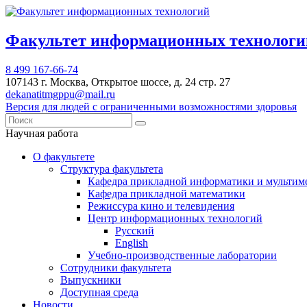
Факультет информационных техноло
8 499 167-66-74
107143 г. Москва, Открытое шоссе, д. 24 стр. 27
dekanatitmgppu@mail.ru
Версия для людей с ограниченными возможностями здоровья
Научная работа
О факультете
Структура факультета
Кафедра прикладной информатики и мультим
Кафедра прикладной математики
Режиссура кино и телевидения
Центр информационных технологий
Русский
English
Учебно-производственные лаборатории
Сотрудники факультета
Выпускники
Доступная среда
Новости