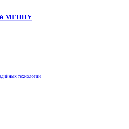
гий МГППУ
едийных технологий