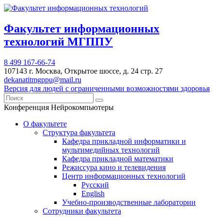
Факультет информационных
технологий МГППУ
8 499 167-66-74
107143 г. Москва, Открытое шоссе, д. 24 стр. 27
dekanatitmgppu@mail.ru
Версия для людей с ограниченными возможностями здоровья
Конференция Нейрокомпьютеры
О факультете
Структура факультета
Кафедра прикладной информатики и
мультимедийных технологий
Кафедра прикладной математики
Режиссура кино и телевидения
Центр информационных технологий
Русский
English
Учебно-производственные лаборатории
Сотрудники факультета