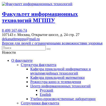
Факультет информационных
технологий МГППУ
8 499 167-66-74
107143 г. Москва, Открытое шоссе, д. 24 стр. 27
dekanatitmgppu@mail.ru
Версия для людей с ограниченными возможностями здоровья
Новости
О факультете
Структура факультета
Кафедра прикладной информатики и
мультимедийных технологий
Кафедра прикладной математики
Режиссура кино и телевидения
Центр информационных технологий
Русский
English
Учебно-производственные лаборатории
Сотрудники факультета