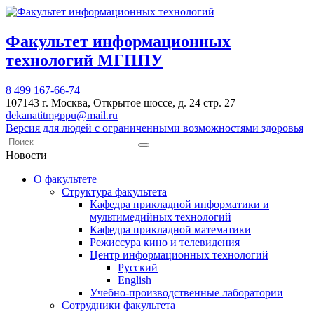
Факультет информационных
технологий МГППУ
8 499 167-66-74
107143 г. Москва, Открытое шоссе, д. 24 стр. 27
dekanatitmgppu@mail.ru
Версия для людей с ограниченными возможностями здоровья
Новости
О факультете
Структура факультета
Кафедра прикладной информатики и
мультимедийных технологий
Кафедра прикладной математики
Режиссура кино и телевидения
Центр информационных технологий
Русский
English
Учебно-производственные лаборатории
Сотрудники факультета