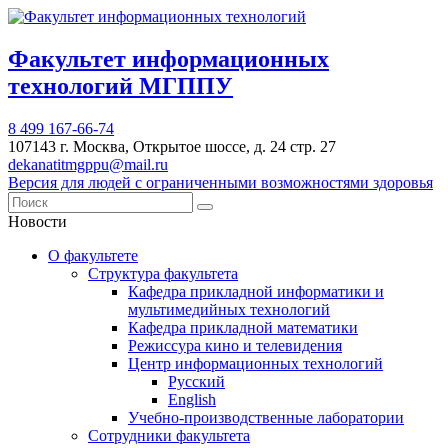
Факультет информационных
технологий МГППУ
8 499 167-66-74
107143 г. Москва, Открытое шоссе, д. 24 стр. 27
dekanatitmgppu@mail.ru
Версия для людей с ограниченными возможностями здоровья
Новости
О факультете
Структура факультета
Кафедра прикладной информатики и
мультимедийных технологий
Кафедра прикладной математики
Режиссура кино и телевидения
Центр информационных технологий
Русский
English
Учебно-производственные лаборатории
Сотрудники факультета