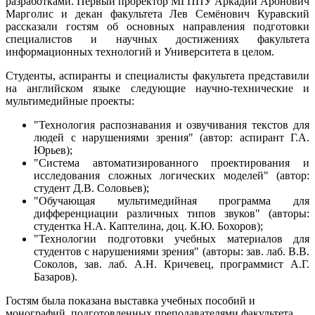
разработками. Первый проректор МГППУ Аркадий Аронович
Марголис и декан факультета Лев Семёнович Куравский
рассказали гостям об основных направления подготовки
специалистов и научных достижениях факультета
информационных технологий и Университета в целом.
Студенты, аспиранты и специалисты факультета представили
на английском языке следующие научно-технические и
мультимедийные проекты:
"Технология распознавания и озвучивания текстов для
людей с нарушениями зрения" (автор: аспирант Г.А.
Юрьев);
"Система автоматизированного проектирования и
исследования сложных логических моделей" (автор:
студент Д.В. Соловьев);
"Обучающая мультимедийная программа для
дифференциации различных типов звуков" (авторы:
студентка Н.А. Каптелина, доц. К.Ю. Бохоров);
"Технологии подготовки учебных материалов для
студентов с нарушениями зрения" (авторы: зав. лаб. В.В.
Соколов, зав. лаб. А.Н. Кричевец, программист А.Г.
Базаров).
Гостям была показана выставка учебных пособий и
монографий, подготовленных преподавателями факультета