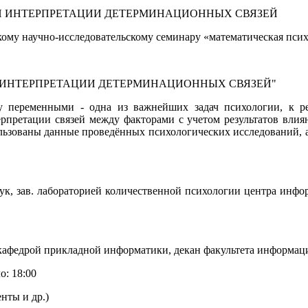
кому научно-исследовательскому семинару «математическая псих
И ИНТЕРПРЕТАЦИИ ДЕТЕРМИНАЦИОННЫХ СВЯЗЕЙ"
ду переменными - одна из важнейших задач психологии, к р
ерпретации связей между факторами с учетом результатов вли
ьзованы данные проведённых психологических исследований, а
к, зав. лабораторией количественной психологии центра ин
. кафедрой прикладной информатики, декан факультета инфор
о: 18:00
нты и др.)