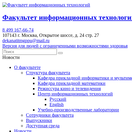
Факультет информационных техноло
8 499 167-66-74
107143 г. Москва, Открытое шоссе, д. 24 стр. 27
dekanatitmgppu@mail.ru
Версия для людей с ограниченными возможностями здоровья
Новости
О факультете
Структура факультета
Кафедра прикладной информатики и мультим
Кафедра прикладной математики
Режиссура кино и телевидения
Центр информационных технологий
Русский
English
Учебно-производственные лаборатории
Сотрудники факультета
Выпускники
Доступная среда
Новости