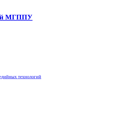
гий МГППУ
едийных технологий