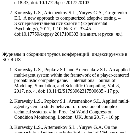
с.18-33, doi: 10.17759/pse.2017220103.
Kuravsky L.S., Artemenkov S.L., Yuryev G.A., Grigorenko
E.L. A new approach to computerized adaptive testing. –
Экспериментальная психология (Experimental
Psychology), 2017, Т. 10. № 3. С. 33-45.
doi:10.17759/exppsy.2017100303 (на англ. и русск. яз.).
Журналы и сборники трудов конференций, индексируемые в
SCOPUS
Kuravsky L.S., Popkov S.I. and Artemenkov S.L. An applied
multi-agent system within the framework of a player-centered
probabilistic computer game. - International Journal of
Modeling, Simulation, and Scientific Computing, Vol. 8,
2017, no. 4, doi: 10.1142/S1793962317500635.- 17 pp.
Kuravsky L.S., Popkov S.I., Artemenkov S.L. Applied multi-
agent system to study behavior of operators of complex
technical systems. // In: Proc. 1st World Congress on
Condition Monitoring, London, UK, June 2017. - 10 pp.
Kuravsky L.S., Artemenkov S.L., Yuryev G.A. On the
approach to adaptive psychological testing of CM personnel.