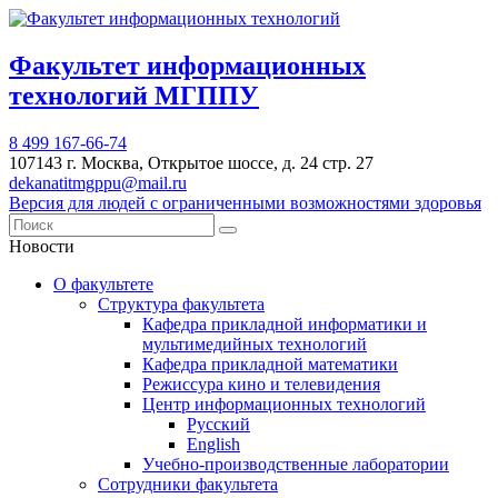
Факультет информационных
технологий МГППУ
8 499 167-66-74
107143 г. Москва, Открытое шоссе, д. 24 стр. 27
dekanatitmgppu@mail.ru
Версия для людей с ограниченными возможностями здоровья
Новости
О факультете
Структура факультета
Кафедра прикладной информатики и
мультимедийных технологий
Кафедра прикладной математики
Режиссура кино и телевидения
Центр информационных технологий
Русский
English
Учебно-производственные лаборатории
Сотрудники факультета