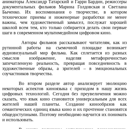
аниматоры Александр Татарский и Гарри Бардин, режиссеры
документальных фильмов Марина Голдовская и Светлана
Быченко.
Их воспоминания о творчестве, в котором
технические приемы и инженерные разработки не менее
важны, чем художественный замысел, послужат хорошей
школой всем тем, кто только собирается делать свои первые
шаги в современном мультимедийном цифровом кино.
Авторы фильмов рассказывают читателям, как из
рутинной работы на съемочной площадке возникает
аудиовизуальный мир фильма. Как сплетается из разных
смыслов изображение, наделяя метафоричностью
запечатленную реальность, превращая повседневность в
художественные образы, а зрителей – в эмоциональных
соучастников творчества.
Во втором разделе автор анализирует эволюцию
некоторых аспектов киноязыка с приходом в нашу жизнь
цифровых технологий. Сегодня без преувеличения можно
сказать, что язык кино становится универсальным для всех
жителей нашей планеты. Создание кинообразов как
семантических единиц языка кино
и их прочтение становятся
общедоступными. Поэтому необходимо научится их понимать
и использовать.