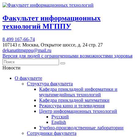
Факультет информационных
технологий МГППУ
8 499 167-66-74
107143 г. Москва, Открытое шоссе, д. 24 стр. 27
dekanatitmgppu@mail.ru
Версия для людей с ограниченными возможностями здоровья
Новости
О факультете
Структура факультета
Кафедра прикладной информатики и
мультимедийных технологий
Кафедра прикладной математики
Режиссура кино и телевидения
Центр информационных технологий
Русский
English
Учебно-производственные лаборатории
Сотрудники факультета