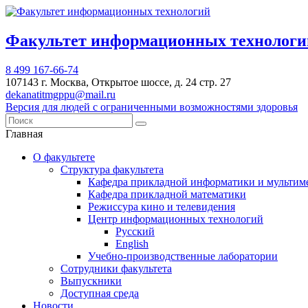
Факультет информационных техноло
8 499 167-66-74
107143 г. Москва, Открытое шоссе, д. 24 стр. 27
dekanatitmgppu@mail.ru
Версия для людей с ограниченными возможностями здоровья
Главная
О факультете
Структура факультета
Кафедра прикладной информатики и мультим
Кафедра прикладной математики
Режиссура кино и телевидения
Центр информационных технологий
Русский
English
Учебно-производственные лаборатории
Сотрудники факультета
Выпускники
Доступная среда
Новости