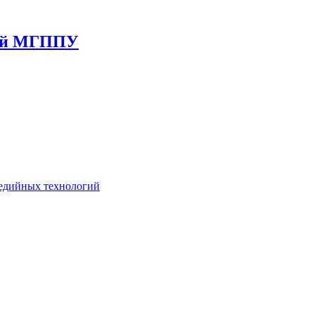
гий МГППУ
едийных технологий