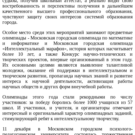
судьбы, получив школьный аттестат, а реально видят свою
востребованность и перспективы получения в дальнейшем
качественного высшего профессионального образования,
чувствуют защиту своих интересов системой образования
города.
Особое место среди этих мероприятий занимают предметные
олимпиады - Московская городская олимпиада по математике
и информатике и Московская городская олимпиада
«Интеллектуальный марафон», история которых насчитывает
более 10 лет, а также Конкурс научно-технических и
творческих проектов, впервые организованный в этом году.
Их основными целями являются выявление талантливой
молодежи, оказание ей поддержки в интеллектуальном и
творческом развитии, пропаганда научных знаний и развитие
интереса к научной деятельности, активизация работы
научных обществ и других форм внеучебной работы.
Олимпиады этого года стали рекордными по числу
участников: за победу боролись более 1000 учащихся из 57
школ. И участники, и учителя, и организаторы отмечают
интересный и оригинальный характер олимпиадных заданий,
стимулирующий ребят к интеллектуальному творчеству.
11 декабря в Московском городском психолого-
педагогическом университете состоялась торжественная