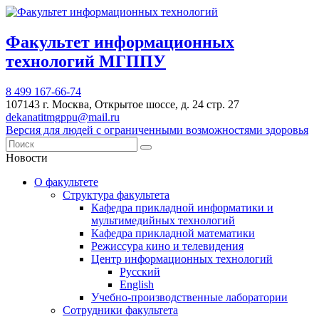
Факультет информационных
технологий МГППУ
8 499 167-66-74
107143 г. Москва, Открытое шоссе, д. 24 стр. 27
dekanatitmgppu@mail.ru
Версия для людей с ограниченными возможностями здоровья
Новости
О факультете
Структура факультета
Кафедра прикладной информатики и
мультимедийных технологий
Кафедра прикладной математики
Режиссура кино и телевидения
Центр информационных технологий
Русский
English
Учебно-производственные лаборатории
Сотрудники факультета