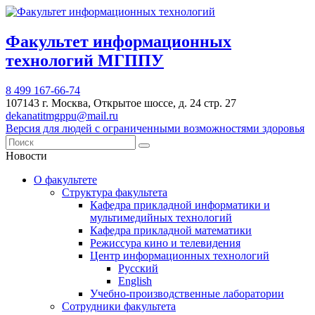
Факультет информационных
технологий МГППУ
8 499 167-66-74
107143 г. Москва, Открытое шоссе, д. 24 стр. 27
dekanatitmgppu@mail.ru
Версия для людей с ограниченными возможностями здоровья
Новости
О факультете
Структура факультета
Кафедра прикладной информатики и
мультимедийных технологий
Кафедра прикладной математики
Режиссура кино и телевидения
Центр информационных технологий
Русский
English
Учебно-производственные лаборатории
Сотрудники факультета