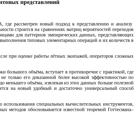
антовых представлений
 где рассмотрен новый подход к представлению и анализу
ности строится на сравнениях матриц вероятностей переходов
рицами для паттернов эмпирических данных, представляющих
 выполнения типовых элементарных операций и их количеств в
числе при оценке работы лётных экипажей, операторов сложных
 большого объёма, вступает в противоречие с практикой, где
 не только его доказанной более высокой эффективностью по
до меньшего объёма, извлекая из этих данных больше полезной
ается на новый удобный и достаточно универсальный способ
го использования специальных вычислительных инструментов,
ых методов обосновывается известной теоремой Готтесмана–