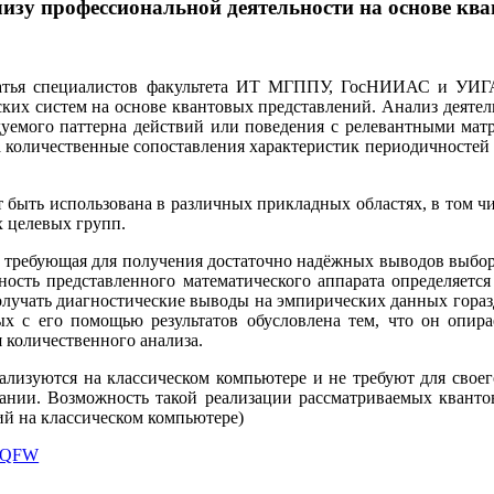
лизу профессиональной деятельности на основе кв
атья специалистов факультета ИТ МГППУ, ГосНИИАС и УИГА,
ких систем на основе квантовых представлений. Анализ деятель
емого паттерна действий или поведения с релевантными мат
а количественные сопоставления характеристик периодичностей
т быть использована в различных прикладных областях, в том 
х целевых групп.
требующая для получения достаточно надёжных выводов выборки
ость представленного математического аппарата определяется
получать диагностические выводы на эмпирических данных гораз
х с его помощью результатов обусловлена тем, что он опир
 количественного анализа.
лизуются на классическом компьютере и не требуют для свое
ии. Возможность такой реализации рассматриваемых квантов
й на классическом компьютере)
dVQFW