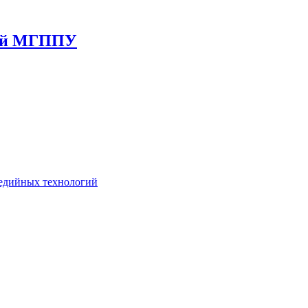
гий МГППУ
едийных технологий