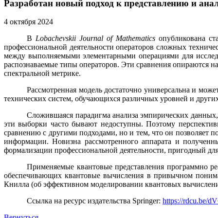
Разработан новый подход к представлению и ана
4 октября 2024
В
Lobachevskii
Journal
of
Mathematics
опубликована ст
профессиональной деятельности операторов сложных техничес
между выполняемыми элементарными операциями для исследу
распознаваемые типы операторов. Эти сравнения опираются н
спектральной метрике.
Рассмотренная модель достаточно универсальна и може
технических систем, обучающихся различных уровней и други
Сложившаяся парадигма анализа эмпирических данных, 
эти выборки часто бывают недоступны. Поэтому перспективн
сравнению с другими подходами, но и тем, что он позволяет 
информации. Новизна рассмотренного аппарата и полученны
формализации профессиональной деятельности, пригодный для
Применяемые квантовые представления программно реа
обеспечивающих квантовые вычисления в привычном пониман
Книлла (об эффективном моделировании квантовых вычислени
Ссылка на ресурс издательства Springer:
https://rdcu.be/
Вернуться