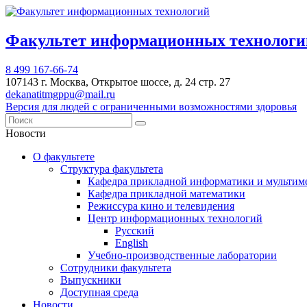
Факультет информационных техноло
8 499 167-66-74
107143 г. Москва, Открытое шоссе, д. 24 стр. 27
dekanatitmgppu@mail.ru
Версия для людей с ограниченными возможностями здоровья
Новости
О факультете
Структура факультета
Кафедра прикладной информатики и мультим
Кафедра прикладной математики
Режиссура кино и телевидения
Центр информационных технологий
Русский
English
Учебно-производственные лаборатории
Сотрудники факультета
Выпускники
Доступная среда
Новости