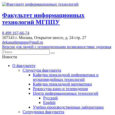
Факультет информационных
технологий МГППУ
8 499 167-66-74
107143 г. Москва, Открытое шоссе, д. 24 стр. 27
dekanatitmgppu@mail.ru
Версия для людей с ограниченными возможностями здоровья
Новости
О факультете
Структура факультета
Кафедра прикладной информатики и
мультимедийных технологий
Кафедра прикладной математики
Режиссура кино и телевидения
Центр информационных технологий
Русский
English
Учебно-производственные лаборатории
Сотрудники факультета