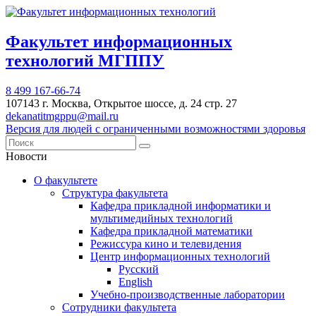
Факультет информационных
технологий МГППУ
8 499 167-66-74
107143 г. Москва, Открытое шоссе, д. 24 стр. 27
dekanatitmgppu@mail.ru
Версия для людей с ограниченными возможностями здоровья
Новости
О факультете
Структура факультета
Кафедра прикладной информатики и
мультимедийных технологий
Кафедра прикладной математики
Режиссура кино и телевидения
Центр информационных технологий
Русский
English
Учебно-производственные лаборатории
Сотрудники факультета