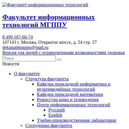
Факультет информационных
технологий МГППУ
8 499 167-66-74
107143 г. Москва, Открытое шоссе, д. 24 стр. 27
dekanatitmgppu@mail.ru
Версия для людей с ограниченными возможностями здоровья
Новости
О факультете
Структура факультета
Кафедра прикладной информатики и
мультимедийных технологий
Кафедра прикладной математики
Режиссура кино и телевидения
Центр информационных технологий
Русский
English
Учебно-производственные лаборатории
Сотрудники факультета