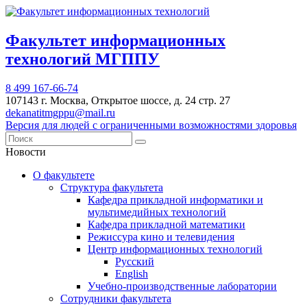
Факультет информационных
технологий МГППУ
8 499 167-66-74
107143 г. Москва, Открытое шоссе, д. 24 стр. 27
dekanatitmgppu@mail.ru
Версия для людей с ограниченными возможностями здоровья
Новости
О факультете
Структура факультета
Кафедра прикладной информатики и
мультимедийных технологий
Кафедра прикладной математики
Режиссура кино и телевидения
Центр информационных технологий
Русский
English
Учебно-производственные лаборатории
Сотрудники факультета