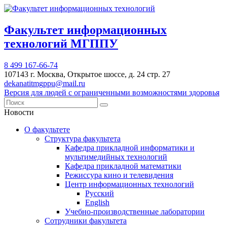
Факультет информационных
технологий МГППУ
8 499 167-66-74
107143 г. Москва, Открытое шоссе, д. 24 стр. 27
dekanatitmgppu@mail.ru
Версия для людей с ограниченными возможностями здоровья
Новости
О факультете
Структура факультета
Кафедра прикладной информатики и
мультимедийных технологий
Кафедра прикладной математики
Режиссура кино и телевидения
Центр информационных технологий
Русский
English
Учебно-производственные лаборатории
Сотрудники факультета