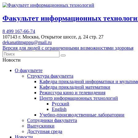
Факультет информационных техноло
8 499 167-66-74
107143 г. Москва, Открытое шоссе, д. 24 стр. 27
dekanatitmgppu@mail.ru
Версия для людей с ограниченными возможностями здоровья
Новости
О факультете
Структура факультета
Кафедра прикладной информатики и мультим
Кафедра прикладной математики
Режиссура кино и телевидения
Центр информационных технологий
Русский
English
Учебно-производственные лаборатории
Сотрудники факультета
Выпускники
Доступная среда
Новости