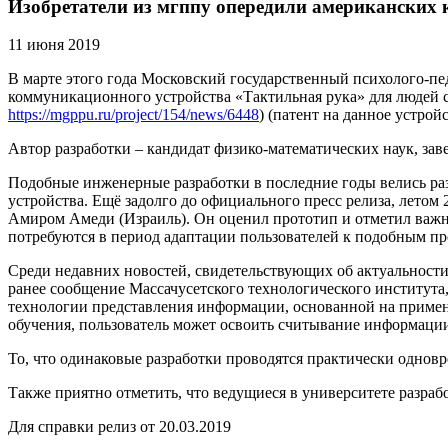
Изобретатели из мгппу опередили американских к
11 июня 2019
В марте этого года Московский государственный психолого-пе
коммуникационного устройства «Тактильная рука» для людей с
https://mgppu.ru/project/154/news/6448
) (патент на данное устройс
Автор разработки – кандидат физико-математических наук, з
Подобные инженерные разработки в последние годы велись раз
устройства. Ещё задолго до официального пресс релиза, летом
Амиром Амеди (Израиль). Он оценил прототип и отметил важно
потребуются в период адаптации пользователей к подобным пр
Среди недавних новостей, свидетельствующих об актуальнос
ранее сообщение Массачусетского технологического института, 
технологии представления информации, основанной на примен
обучения, пользователь может освоить считывание информации
То, что одинаковые разработки проводятся практически одновр
Также приятно отметить, что ведущиеся в университете разра
Для справки релиз от 20.03.2019