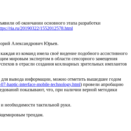
ъявили об окончании основного этапа разработки
ttps://ria.ru/20190322/1552012578.html
игорий Александрович Юрьев.
каждая из команд имела своё видение подобного ассистивного
едущим мировым экспертом в области сенсорного замещения
успехов в отрасли создания кохлиарных зрительных имплантов
и для вывода информации, можно отметить вышедшее годом
-07-haptic-interface-mobile-technology.html
) провели апробацию
едований показывают, что, при наличии верной методики
 и необходимости тактильной руки.
общемировым трендам.