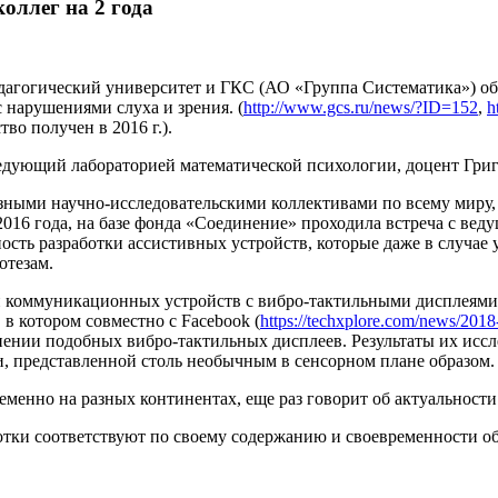
оллег на 2 года
дагогический университет и ГКС (АО «Группа Систематика») об
 нарушениями слуха и зрения. (
http://www.gcs.ru/news/?ID=152
,
h
тво получен в 2016 г.).
аведующий лабораторией математической психологии, доцент Гр
ными научно-исследовательскими коллективами по всему миру, 
 2016 года, на базе фонда «Соединение» проходила встреча с в
сть разработки ассистивных устройств, которые даже в случае 
отезам.
ти коммуникационных устройств с вибро-тактильными дисплеям
в котором совместно с Facebook (
https://techxplore.com/news/2018
ении подобных вибро-тактильных дисплеев. Результаты их иссл
, представленной столь необычным в сенсорном плане образом.
еменно на разных континентах, еще раз говорит об актуальности
ботки соответствуют по своему содержанию и своевременности 