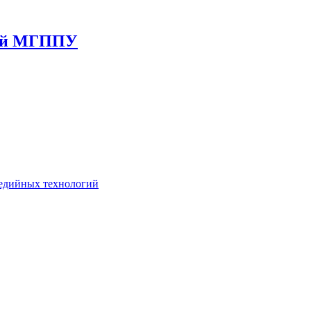
гий МГППУ
едийных технологий