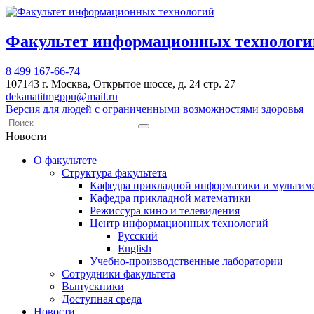
Факультет информационных техноло
8 499 167-66-74
107143 г. Москва, Открытое шоссе, д. 24 стр. 27
dekanatitmgppu@mail.ru
Версия для людей с ограниченными возможностями здоровья
Новости
О факультете
Структура факультета
Кафедра прикладной информатики и мультим
Кафедра прикладной математики
Режиссура кино и телевидения
Центр информационных технологий
Русский
English
Учебно-производственные лаборатории
Сотрудники факультета
Выпускники
Доступная среда
Новости