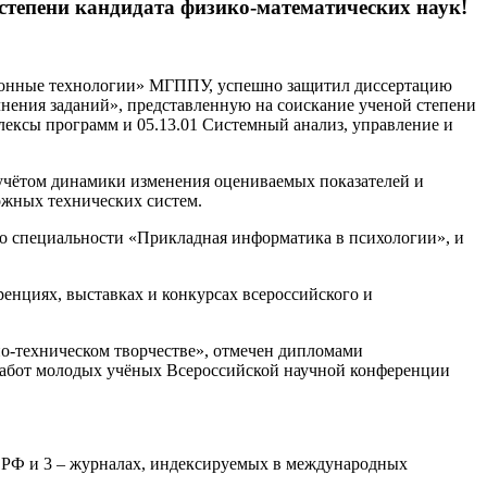
степени кандидата физико-математических наук!
ционные технологии» МГППУ, успешно защитил диссертацию
нения заданий», представленную на соискание ученой степени
лексы программ и 05.13.01 Системный анализ, управление и
 учётом динамики изменения оцениваемых показателей и
ожных технических систем.
о специальности «Прикладная информатика в психологии», и
ренциях, выставках и конкурсах всероссийского и
но-техническом творчестве», отмечен дипломами
абот молодых учёных Всероссийской научной конференции
К РФ и 3 – журналах, индексируемых в международных