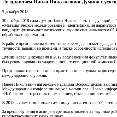
Поздравляем Павла Николаевича Думина с успешн
5 декабря 2018
30 ноября 2018 года Думин Павел Николаевич, заведующий л
«Математическое моделирование и идентификация параметров 
кандидата физико-математических наук по специальностям 05.
обработка информации.
В работе представлены математические модели и методы адап
трудности заданий во времени, а также особенности использо
Думин Павел Николаевич в 2012 году закончил факультет ин
был рекомендован государственной аттестационной комиссией 
Представляя теоретические и практические результаты диссерт
международного уровня.
Павел Николаевич награждён медалями Всероссийской выставк
Международной конференции-школы-семинара «Новые информац
«Нейрокомпьютеры и их применение», отмечен дипломом Росс
В 2012 г. совместно с коллегами получил патент на изобретени
За время обучения в аспирантуре подготовлены 22 научные ра
библиографических базах данных.