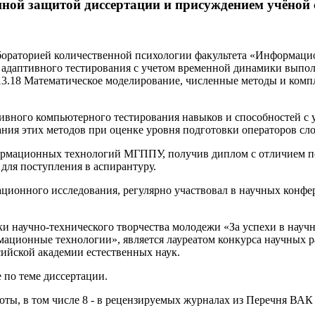
ой защитой диссертации и присуждением учёной 
абораторией количественной психологии факультета «Информа
адаптивного тестирования с учетом временной динамики выпол
13.18 Математическое моделирование, численные методы и комп
тивного компьютерного тестирования навыков и способностей с
вания этих методов при оценке уровня подготовки операторов сл
формационных технологий МГППУ, получив диплом с отличием п
для поступления в аспирантуру.
ационного исследования, регулярно участвовал в научных конфе
и научно-технического творчества молодежи «За успехи в науч
ионные технологии», является лауреатом конкурса научных р
ийской академии естественных наук.
е по теме диссертации.
боты, в том числе 8 - в рецензируемых журналах из Перечня ВА