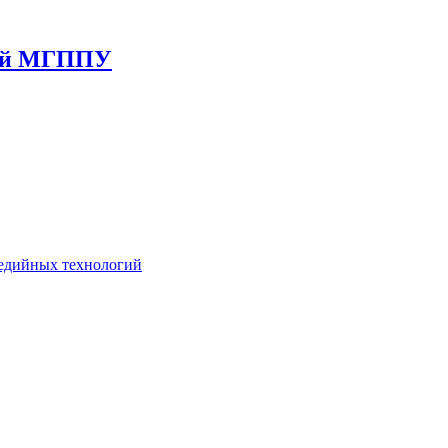
гий МГППУ
едийных технологий