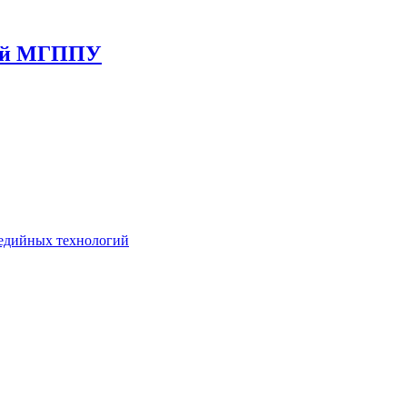
гий МГППУ
едийных технологий