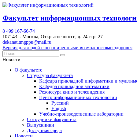
Факультет информационных техноло
8 499 167-66-74
107143 г. Москва, Открытое шоссе, д. 24 стр. 27
dekanatitmgppu@mail.ru
Версия для людей с ограниченными возможностями здоровья
Новости
О факультете
Структура факультета
Кафедра прикладной информатики и мультим
Кафедра прикладной математики
Режиссура кино и телевидения
Центр информационных технологий
Русский
English
Учебно-производственные лаборатории
Сотрудники факультета
Выпускники
Доступная среда
Новости