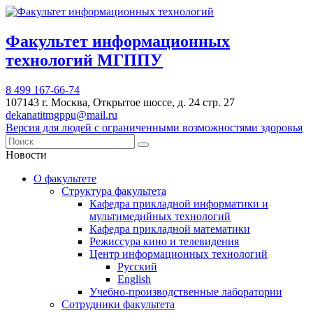
Факультет информационных
технологий МГППУ
8 499 167-66-74
107143 г. Москва, Открытое шоссе, д. 24 стр. 27
dekanatitmgppu@mail.ru
Версия для людей с ограниченными возможностями здоровья
Новости
О факультете
Структура факультета
Кафедра прикладной информатики и
мультимедийных технологий
Кафедра прикладной математики
Режиссура кино и телевидения
Центр информационных технологий
Русский
English
Учебно-производственные лаборатории
Сотрудники факультета