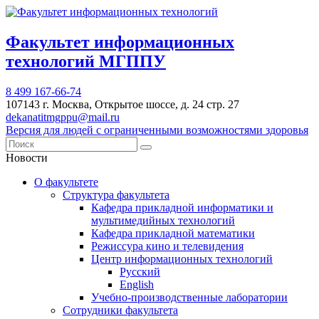
Факультет информационных
технологий МГППУ
8 499 167-66-74
107143 г. Москва, Открытое шоссе, д. 24 стр. 27
dekanatitmgppu@mail.ru
Версия для людей с ограниченными возможностями здоровья
Новости
О факультете
Структура факультета
Кафедра прикладной информатики и
мультимедийных технологий
Кафедра прикладной математики
Режиссура кино и телевидения
Центр информационных технологий
Русский
English
Учебно-производственные лаборатории
Сотрудники факультета