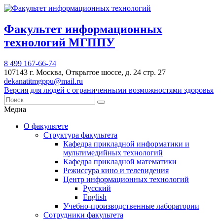
Факультет информационных
технологий МГППУ
8 499 167-66-74
107143 г. Москва, Открытое шоссе, д. 24 стр. 27
dekanatitmgppu@mail.ru
Версия для людей с ограниченными возможностями здоровья
Медиа
О факультете
Структура факультета
Кафедра прикладной информатики и
мультимедийных технологий
Кафедра прикладной математики
Режиссура кино и телевидения
Центр информационных технологий
Русский
English
Учебно-производственные лаборатории
Сотрудники факультета